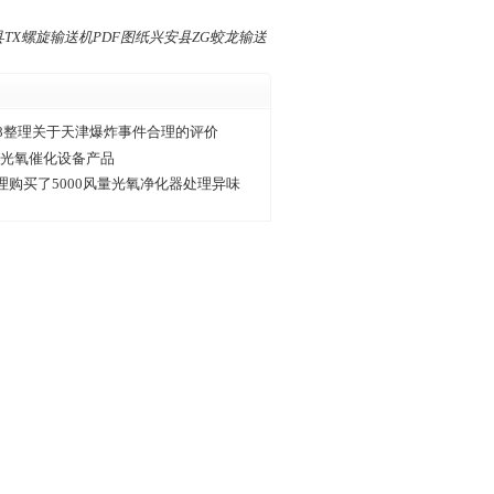
TX螺旋输送机PDF图纸兴安县ZG蛟龙输送
&8整理关于天津爆炸事件合理的评价
V光氧催化设备产品
理购买了5000风量光氧净化器处理异味