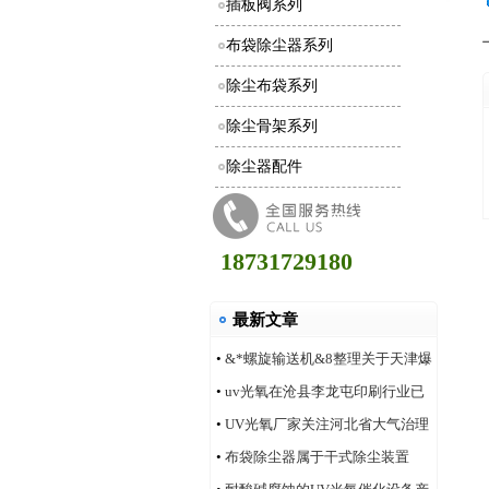
插板阀系列
布袋除尘器系列
除尘布袋系列
除尘骨架系列
除尘器配件
18731729180
最新文章
•
&*螺旋输送机&8整理关于天津爆
炸事件合理的评价
•
uv光氧在沧县李龙屯印刷行业已
安装多家案例
•
UV光氧厂家关注河北省大气治理
改善状况
•
布袋除尘器属于干式除尘装置