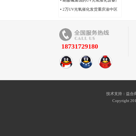
•
耐酸碱腐蚀的UV光氧催化设备产
品
•
2万UV光氧催化发货重庆渝中区
18731729180
技术支持：益合商
Copyright 201