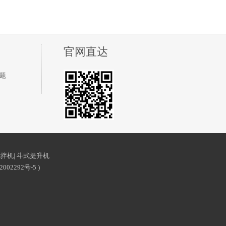
官网直达
题
搅拌机
|
斗式提升机
2002292号-5
)