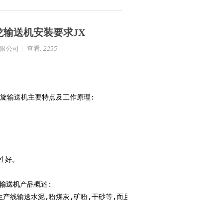
龙输送机安装要求JX
有限公司
|
查看:
2255
列螺旋输送机主要特点及工作原理:
性好。
输送机
产品概述:
生产线输送水泥,粉煤灰,矿粉,干砂等,而且也广泛应用于化工,建材,粮