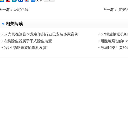
上一篇：
公司介绍
下一篇：
兴安县
机报价
相关阅读
•
uv光氧在沧县李龙屯印刷行业已安装多家案例
•
&*螺旋输送机
•
布袋除尘器属于干式除尘装置
•
耐酸碱腐蚀的U
•
9台不锈钢螺旋输送机发货
•
故城印染厂黄经