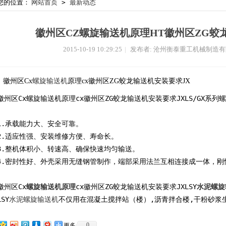
您的位置：
网站首页
>
最新动态
徽州区CZ螺旋输送机原理HT徽州区ZG蛟
2015-10-19 10:29:25
|
发布者: 沧州衡泰重工机械制造
徽州区Cx
螺旋输送机
原理cx徽州区ZG蛟龙输送机安装要求JX
徽州区Cx螺旋输送机原理cx徽州区ZG蛟龙输送机安装要求JXLS/GX系
1.承载能力大、安全可靠。
2.适应性强、安装维修方便、寿命长。
3.整机体积小、转速高、确保快速均匀输送。
4.密封性好、外壳采用无缝钢管制作，端部采用法兰互相连接成一体，刚
徽州区Cx
螺旋输送机原理
cx徽州区ZG蛟龙输送机安装要求JXLSY
水泥螺旋
LSY
水泥螺旋输送机
不仅用在混凝土搅拌站（楼）,沥青拌合楼,干粉砂浆
0
更多