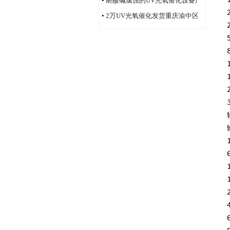
•
耐酸碱腐蚀的UV光氧催化设备产
品
•
2万UV光氧催化发货重庆渝中区