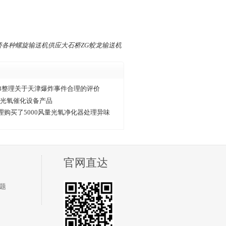
桥各种螺旋输送机供应大石桥ZG蛟龙输送机
&8整理关于天津爆炸事件合理的评价
V光氧催化设备产品
理购买了5000风量光氧净化器处理异味
官网直达
题