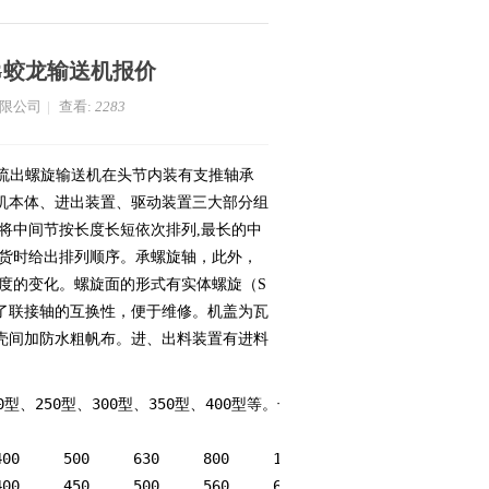
G蛟龙输送机报价
有限公司
|
查看:
2283
管流出螺旋输送机在头节内装有支推轴承
机本体、进出装置、驱动装置三大部分组
将中间节按长度长短依次排列,最长的中
订货时给出排列顺序。承螺旋轴，此外，
度的变化。螺旋面的形式有实体螺旋（S
了联接轴的互换性，便于维修。机盖为瓦
壳间加防水粗帆布。进、出料装置有进料
型、250型、300型、350型、400型等。长度可根据用户需求定制。
螺旋直径mm	100	160	200	250	315	400	500	630	800	1000	1250
螺距mm	100	160	200	250	315	355	400	450	500	560	630