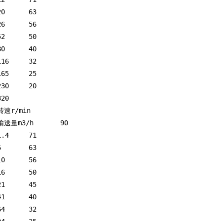
20	63
26	56
52	50
80	40
116	32
165	25
230	20
320
转速r/min
输送量m3/h	90
1.4	71
6	63
10	56
16	50
21	45
41	40
64	32