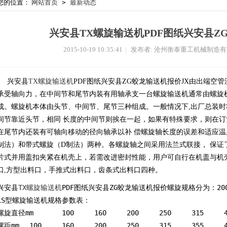
您的位置：
网站首页
>
最新动态
兴安县TX螺旋输送机PDF图纸兴安县Z
2015-10-19 10:35:41
|
发布者: 沧州衡泰重工机械制造
兴安县
TX螺旋输送机
PDF图纸兴安县ZG蛟龙输送机报价JX由出端空
承受轴向力，在中间节和尾节内装有用轴承支一台螺旋输送机通常由螺旋
成。螺旋机本体由头节、中间节、尾节三种组成。一般情况下,出厂总装时
间节靠近头节，相同 长度的中间节则挨在一起，如果有特殊要求，则在
在尾节内还装有可轴向移动的径向轴承以补 偿螺旋轴长度的误差和适应温
制法）和带式螺旋（D制法）两种。各螺旋轴之间采用法兰式联接， 保证
片式并用盖扣夹紧在机壳上，若需改进密封性能，用户可自行在机盖与机
口,方型出料口，手推式出料口，齿条式出料口四种。
兴安县
TX螺旋输送机
PDF图纸兴安县ZG蛟龙输送机报价螺旋规格分为：200
LS型螺旋输送机规格参数表： 