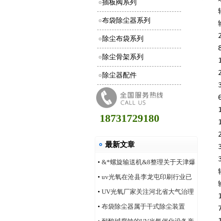
插板阀系列
布袋除尘器系列
除尘布袋系列
除尘骨架系列
除尘器配件
18731729180
最新文章
•
&*螺旋输送机&8整理关于天津爆
炸事件合理的评价
•
uv光氧在沧县李龙屯印刷行业已
安装多家案例
•
UV光氧厂家关注河北省大气治理
改善状况
•
布袋除尘器属于干式除尘装置