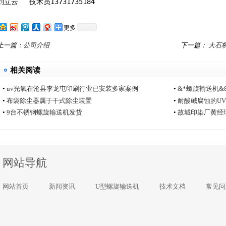
刘立云	技术员13731735184
更多
上一篇：
公司介绍
下一篇：
大石
公司JX
相关阅读
•
uv光氧在沧县李龙屯印刷行业已安装多家案例
•
&*螺旋输送机
•
布袋除尘器属于干式除尘装置
•
耐酸碱腐蚀的U
•
9台不锈钢螺旋输送机发货
•
故城印染厂黄经
网站导航
网站首页
新闻资讯
U型螺旋输送机
技术文档
常见问