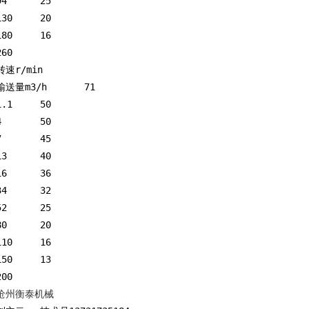
94	25
130	20
180	16
260
转速r/min
输送量m3/h	71
1.1	50
4	50
7	45
13	40
16	36
34	32
52	25
80	20
110	16
150	13
200
沧州衡泰机械