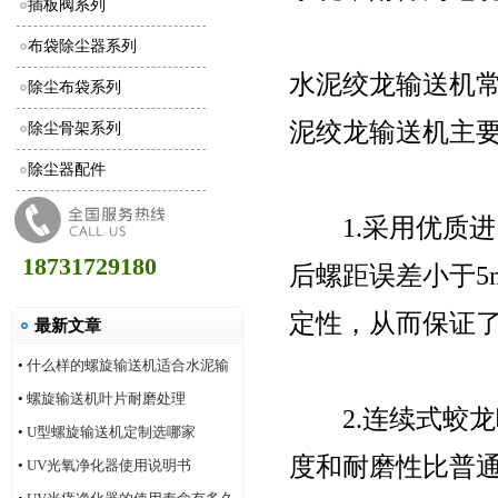
插板阀系列
布袋除尘器系列
水泥绞龙输送机
除尘布袋系列
泥绞龙输送机主
除尘骨架系列
除尘器配件
1.采用优质进
18731729180
后螺距误差小于5
定性，从而保证
最新文章
•
什么样的螺旋输送机适合水泥输
送
•
螺旋输送机叶片耐磨处理
2.连续式蛟龙
•
U型螺旋输送机定制选哪家
度和耐磨性比普通
•
UV光氧净化器使用说明书