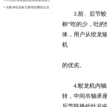
•
UV光痒净化器的使用寿命有多久
•
光氧净化设备主要用在哪些企业
3.前、后节蛟
单位
称“吃的少，吐
体，用户从绞龙
机
的优劣。
4.蛟龙机内轴
转，中间吊轴承
后节联接处叶片