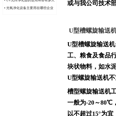
•
UV光痒净化器的使用寿命有多久
或与我公司技术
•
光氧净化设备主要用在哪些企业
单位
U
型槽螺旋输送
U
型槽螺旋输送机
工、粮食及食品
块状物料，如水
U
型螺旋输送机不
槽型螺旋输送机
一般为
-20
～
80
℃
以不超过
15
°为