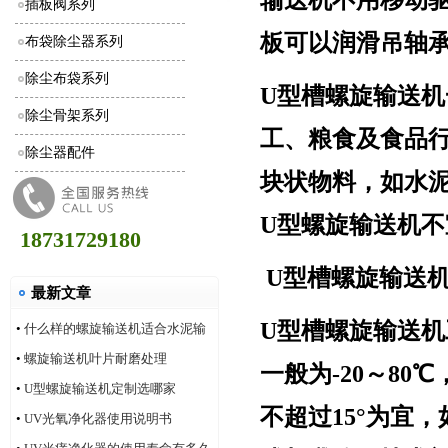
插板阀系列
板可以润滑吊轴
布袋除尘器系列
除尘布袋系列
U
型槽螺旋输送机
除尘骨架系列
工、粮食及食品
除尘器配件
块状物料，如水
U
型螺旋输送机不
18731729180
U
型槽螺旋输送
最新文章
U
型槽螺旋输送机
•
什么样的螺旋输送机适合水泥输
送
•
螺旋输送机叶片耐磨处理
一般为
-20
～
80
℃
•
U型螺旋输送机定制选哪家
不超过
15
°为宜，
•
UV光氧净化器使用说明书