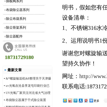
插板阀系列
明书，假如您有任何
布袋除尘器系列
设备清单：
除尘布袋系列
1、不锈钢316水
除尘骨架系列
除尘器配件
2、运用说明书1
谢谢您对螺旋输
18731729180
望持久协作！
最新文章
网址：
http://www
•
&*螺旋输送机&8整理关于天津爆
联系电话:1873172
炸事件合理的评价
•
uv光氧在沧县李龙屯印刷行业已
安装多家案例
•
UV光氧厂家关注河北省大气治理
改善状况
•
布袋除尘器属于干式除尘装置
更多