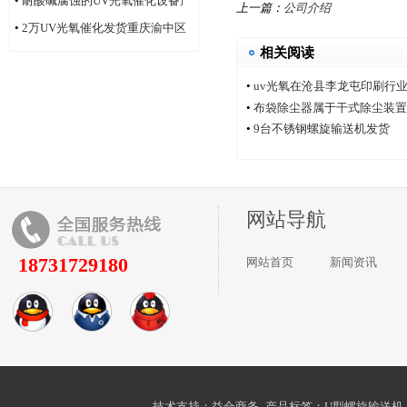
•
耐酸碱腐蚀的UV光氧催化设备产
上一篇：
公司介绍
品
•
2万UV光氧催化发货重庆渝中区
相关阅读
•
uv光氧在沧县李龙屯印刷行
•
布袋除尘器属于干式除尘装置
•
9台不锈钢螺旋输送机发货
网站导航
18731729180
网站首页
新闻资讯
技术支持：益合商务- 产品标签：
U型螺旋输送机