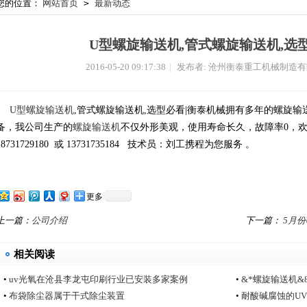
您的位置：
网站首页
>
最新动态
U型螺旋输送机,管式螺旋输送机,选
2016-05-20 09:17:38
|
发布者: 沧州衡泰重工机械制造
U型螺旋输送机
,管式螺旋输送机,选型必看|衡泰机械拥有多年的螺旋
备，我公司生产的
螺旋输送机
不仅外形美观，使用寿命长久，故障率0，
18731729180 或 13731735184 技术员：刘工携程为您服务 。
更多
上一篇：
公司介绍
下一篇：
5月
相关阅读
•
uv光氧在沧县李龙屯印刷行业已安装多家案例
•
&*螺旋输送机
•
布袋除尘器属于干式除尘装置
•
耐酸碱腐蚀的U