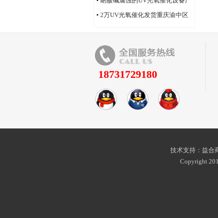
•
耐酸碱腐蚀的UV光氧催化设备产
品
•
2万UV光氧催化发货重庆渝中区
18731729180
技术支持：益合商
Copyright 201