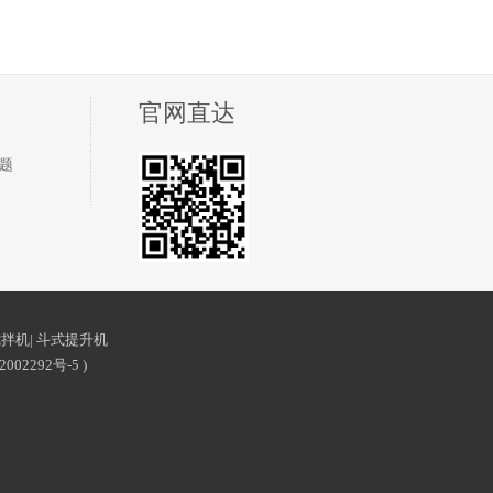
官网直达
题
搅拌机
|
斗式提升机
2002292号-5
)