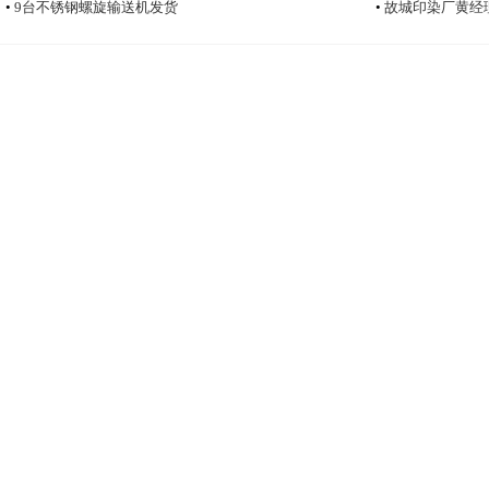
•
9台不锈钢螺旋输送机发货
•
故城印染厂黄经