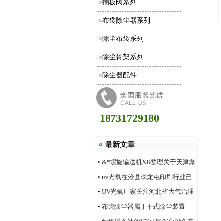
插板阀系列
布袋除尘器系列
除尘布袋系列
除尘骨架系列
除尘器配件
18731729180
最新文章
•
&*螺旋输送机&8整理关于天津爆
炸事件合理的评价
•
uv光氧在沧县李龙屯印刷行业已
安装多家案例
•
UV光氧厂家关注河北省大气治理
改善状况
•
布袋除尘器属于干式除尘装置