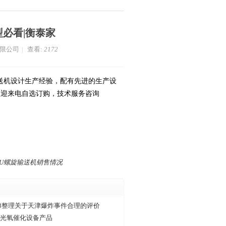
型必看|衡泰家
有限公司
|
查看:
2172
输送机设计生产经验，配有先进的生产设
欢迎来电自选订购，技术服务咨询
份U螺旋输送机销售情况
&8整理关于天津爆炸事件合理的评价
V光氧催化设备产品