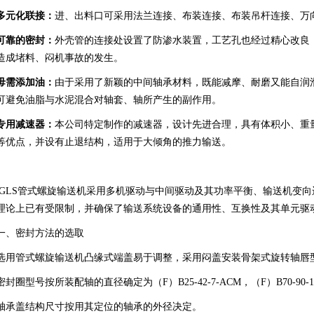
多元化联接：
进、出料口可采用法兰连接、布装连接、布装吊杆连接、万
可靠的密封：
外壳管的连接处设置了防渗水装置，工艺孔也经过精心改良
造成堵料、闷机事故的发生。
毋需添加油：
由于采用了新颖的中间轴承材料，既能减摩、耐磨又能自润
可避免油脂与水泥混合对轴套、轴所产生的副作用。
专用减速器：
本公司特定制作的减速器，设计先进合理，具有体积小、重
等优点，并设有止退结构，适用于大倾角的推力输送。
GLS管式螺旋输送机采用多机驱动与中间驱动及其功率平衡、输送机变
理论上已有受限制，并确保了输送系统设备的通用性、互换性及其单元驱
一、密封方法的选取
选用管式螺旋输送机凸缘式端盖易于调整，采用闷盖安装骨架式旋转轴唇
密封圈型号按所装配轴的直径确定为（F）B25-42-7-ACM，（F）B70-90-1
轴承盖结构尺寸按用其定位的轴承的外径决定。