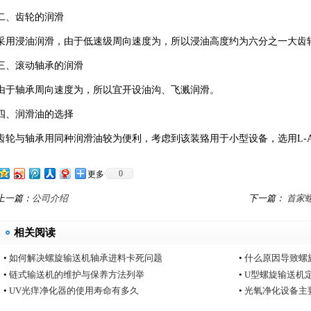
二、齿轮的润滑
采用浸油润滑，由于低速级周向速度为，所以浸油高度约为六分之一大齿轮
三、滚动轴承的润滑
由于轴承周向速度为，所以宜开设油沟、飞溅润滑。
四、润滑油的选择
齿轮与轴承用同种润滑油较为便利，考虑到该装臵用于小型设备，选用L-A
0
更多
上一篇：
公司介绍
下一篇：
首家
相关阅读
•
如何解决螺旋输送机轴承进料卡死问题
•
什么原因导致螺
•
链式输送机的维护与保养方法列举
•
U型螺旋输送机
•
UV光痒净化器的使用寿命有多久
•
光氧净化设备主