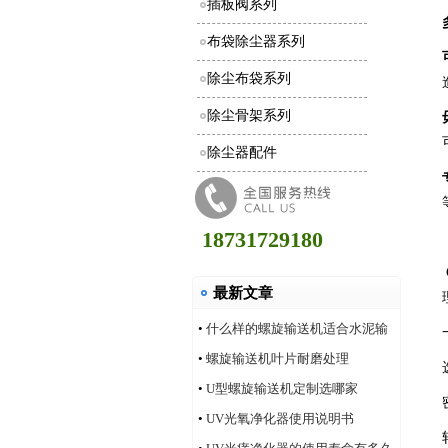
插板阀系列
布袋除尘器系列
除尘布袋系列
除尘骨架系列
除尘器配件
18731729180
最新文章
•
什么样的螺旋输送机适合水泥输
送
•
螺旋输送机叶片耐磨处理
•
U型螺旋输送机定制选哪家
•
UV光氧净化器使用说明书