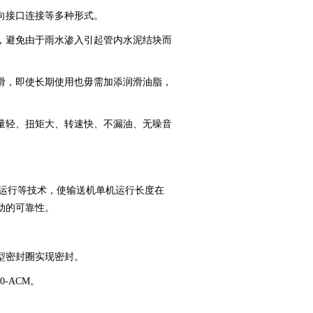
向接口连接等多种形式。
，避免由于雨水渗入引起管内水泥结块而
滑，即使长期使用也毋需加添润滑油脂，
量轻、扭矩大、转速快、不漏油、无噪音
向运行等技术，使输送机单机运行长度在
动的可靠性。
型密封圈实现密封。
0-ACM。