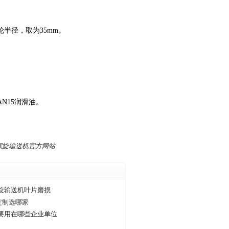
半径，取为35mm。
N15润滑油。
螺旋输送机官方网站
旋输送机叶片磨损
定制选哪家
要用在哪些企业单位