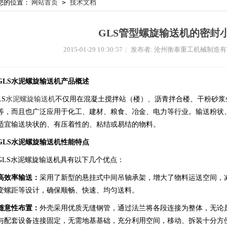
您的位置：
网站首页
>
技术文档
GLS管型螺旋输送机的密封
2015-01-29 10:30:57
|
发布者: 沧州衡泰重工机械制造
GLS水泥螺旋输送机产品概述
LS
水泥螺旋输送机
不仅用在混凝土搅拌站（楼）、沥青拌合楼、干粉砂浆
等，而且也广泛应用于化工、建材、粮食、冶金、电力等行业。输送粉状
适宜输送块状的、有压着性的、粘结或易结的物料。
GLS水泥螺旋输送机性能特点
GLS水泥螺旋输送机具有以下几个优点：
高效率输送：
采用了新型的悬挂式中间吊轴承架，增大了物料运送空间，
变螺距等设计，确保顺畅、快速、均匀送料。
随意性布置：
外壳采用优质无缝钢管，通过法兰将各段连接为整体，无论
与配套设备连接固定，无需地基基础，充分利用空间，移动、拆装十分方