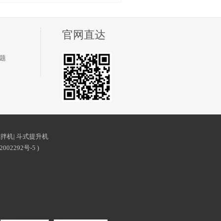
官网直达
题
搅拌机
|
斗式提升机
2002292号-5
)