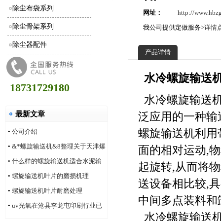
除尘布袋系列
网址：
http://www.hbz
除尘骨架系列
我公司提供定做服务
>详情
除尘器配件
产品详情
水冷螺旋输送
18731729180
水冷螺旋输送机
最新文章
泛应用的一种输
螺旋输送机利用
•
公司介绍
•
&*螺旋输送机&8整理关于天津爆
面的相对运动,
炸事件合理的评价
•
什么样的螺旋输送机适合水泥输
起旋转,从而将
送
•
螺旋输送机叶片的磨损机理
送设备相比较,
•
螺旋输送机叶片耐磨处理
中间多点装料和
•
uv光氧在沧县李龙屯印刷行业已
水冷螺旋输送机
安装多家案例