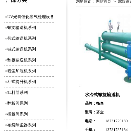
产品分类
您的位置：
网站首页
>
螺旋输
UV光氧催化废气处理设备
螺旋输送机系列
带式输送机系列
链式输送机系列
刮板输送机系列
粉尘加湿机系列
斗式提升机系列
卸料器系列
水冷式螺旋输送机
翻板阀系列
品牌：衡泰
型号：齐全
插板阀系列
电话：
18731729180
布袋除尘器系列
手机：
13731735184