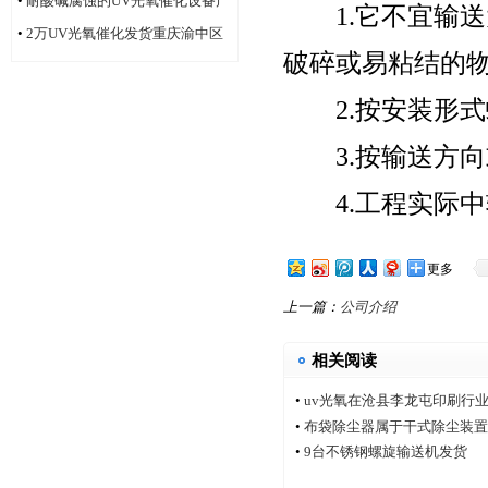
•
耐酸碱腐蚀的UV光氧催化设备产
1.它不宜输送
品
•
2万UV光氧催化发货重庆渝中区
破碎或易粘结的
2.按安装形式
3.按输送方向
4.工程实际中
更多
上一篇：
公司介绍
相关阅读
•
uv光氧在沧县李龙屯印刷行
•
布袋除尘器属于干式除尘装置
•
9台不锈钢螺旋输送机发货