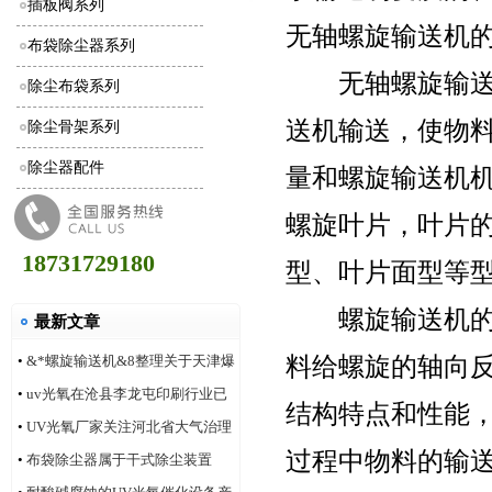
插板阀系列
无轴螺旋输送机的
布袋除尘器系列
无轴螺旋输送机
除尘布袋系列
送机输送，使物
除尘骨架系列
除尘器配件
量和螺旋输送机
螺旋叶片，叶片
18731729180
型、叶片面型等
螺旋输送机的螺
最新文章
料给螺旋的轴向
•
&*螺旋输送机&8整理关于天津爆
炸事件合理的评价
•
uv光氧在沧县李龙屯印刷行业已
结构特点和性能
安装多家案例
•
UV光氧厂家关注河北省大气治理
过程中物料的输
改善状况
•
布袋除尘器属于干式除尘装置