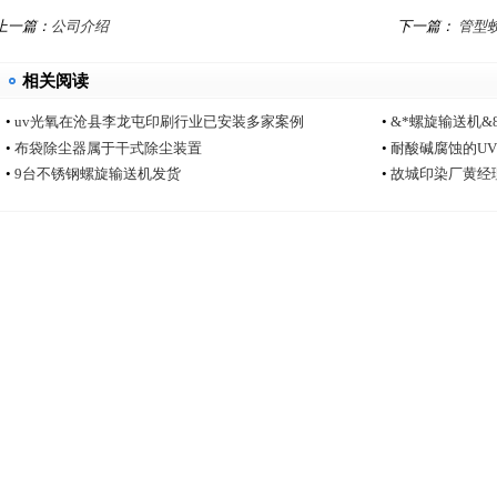
上一篇：
公司介绍
下一篇：
管型
相关阅读
•
uv光氧在沧县李龙屯印刷行业已安装多家案例
•
&*螺旋输送机
•
布袋除尘器属于干式除尘装置
•
耐酸碱腐蚀的U
•
9台不锈钢螺旋输送机发货
•
故城印染厂黄经