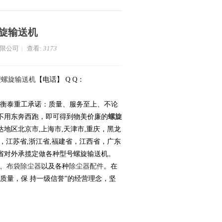
旋输送机
有限公司
|
查看:
3173
型螺旋输送机
【电话】 Q Q：
用户所想！衡泰重工承诺：质量、服务至上、不论
不用东奔西跑，即可得到物美价廉的
螺旋
地区北京市,上海市,天津市,重庆，黑龙
省，江苏省,浙江省,福建省，江西省，广东
省对外承揽定做各种型号螺旋输送机。
、
布袋除尘器
以及各种
除尘器配件
。在
质量，保 持一级信誉”的经营理念，坚