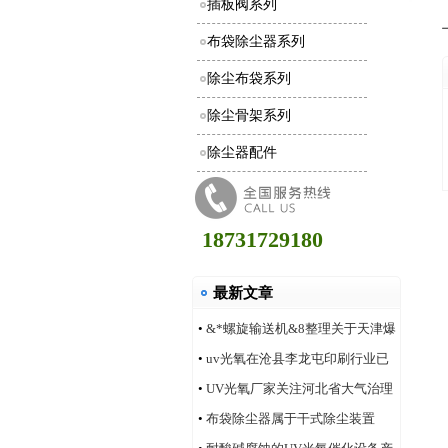
插板阀系列
布袋除尘器系列
除尘布袋系列
除尘骨架系列
除尘器配件
18731729180
最新文章
•
&*螺旋输送机&8整理关于天津爆
炸事件合理的评价
•
uv光氧在沧县李龙屯印刷行业已
安装多家案例
•
UV光氧厂家关注河北省大气治理
改善状况
•
布袋除尘器属于干式除尘装置