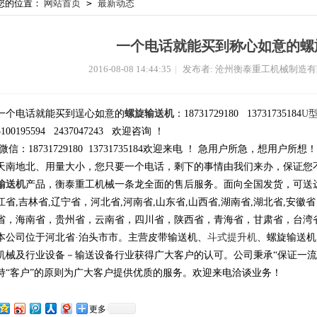
您的位置：
网站首页
>
最新动态
一个电话就能买到称心如意的螺
2016-08-08 14:44:35
|
发布者: 沧州衡泰重工机械制造
一个电话就能买到逞心如意的
螺旋输送机
：18731729180 13731735184
U
3100195594 2437047243 欢迎咨询 ！
微信：18731729180 13731735184欢迎来电 ！ 急用户所急，想
天南地北、用量大小，您只要一个电话，剩下的事情由我们来办，保证您
输送机
产品，衡泰重工机械一条龙全面的售后服务。面向全国发货，可送达
江省,吉林省,辽宁省，河北省,河南省,山东省,山西省,湖南省,湖北省,安徽
省，海南省，贵州省，云南省，四川省，陕西省，青海省，甘肃省，台湾
本公司位于河北省·泊头市市。主营皮带输送机、
斗式提升机
、螺旋输送机
机械及行业设备－输送设备行业获得广大客户的认可。公司秉承“保证一流
持“客户”的原则为广大客户提供优质的服务。欢迎来电洽谈业务！
更多