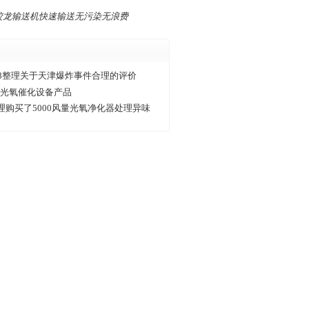
蛟龙输送机快速输送无污染无浪费
&8整理关于天津爆炸事件合理的评价
V光氧催化设备产品
理购买了5000风量光氧净化器处理异味