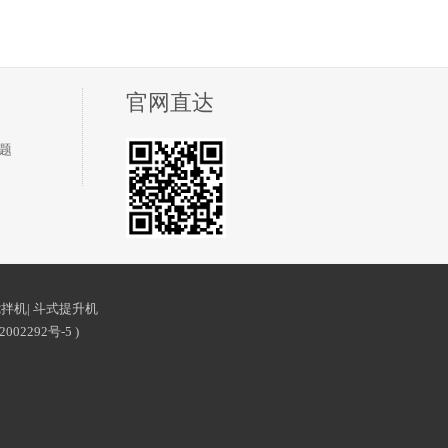
官网直达
题
搅拌机
|
斗式提升机
2002292号-5
)