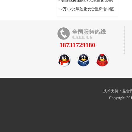
•
耐酸碱腐蚀的UV光氧催化设备产
品
•
2万UV光氧催化发货重庆渝中区
18731729180
技术支持：益合商
Copyright 201