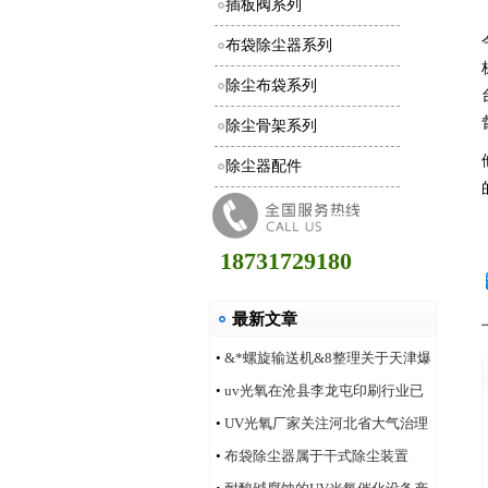
插板阀系列
布袋除尘器系列
除尘布袋系列
除尘骨架系列
除尘器配件
18731729180
最新文章
•
&*螺旋输送机&8整理关于天津爆
炸事件合理的评价
•
uv光氧在沧县李龙屯印刷行业已
安装多家案例
•
UV光氧厂家关注河北省大气治理
改善状况
•
布袋除尘器属于干式除尘装置