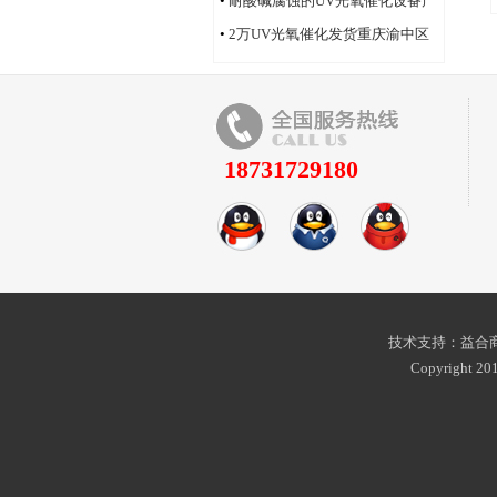
•
耐酸碱腐蚀的UV光氧催化设备产
品
•
2万UV光氧催化发货重庆渝中区
18731729180
技术支持：益合商
Copyright 201