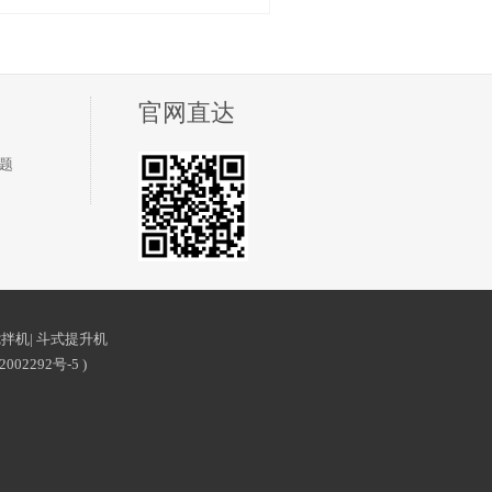
官网直达
题
搅拌机
|
斗式提升机
2002292号-5
)