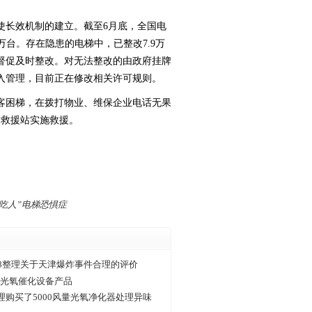
使长效机制的建立。截至6月底，全国电
1万台。存在隐患的电梯中，已整改7.9万
督促及时整改。对无法整改的由政府挂牌
入管理，目前正在修改相关许可规则。
客困梯，在拨打物业、维保企业电话无果
合救援站实施救援。
梯吃人”电梯恐惧症
&8整理关于天津爆炸事件合理的评价
V光氧催化设备产品
理购买了5000风量光氧净化器处理异味