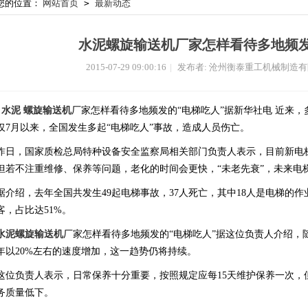
您的位置：
网站首页
>
最新动态
水泥螺旋输送机厂家怎样看待多地频发
2015-07-29 09:00:16
|
发布者: 沧州衡泰重工机械制造
水泥 螺旋输送机
厂家怎样看待多地频发的“电梯吃人”据新华社电 近来
仅7月以来，全国发生多起“电梯吃人”事故，造成人员伤亡。
昨日，国家质检总局特种设备安全监察局相关部门负责人表示，目前新电梯
但若不注重维修、保养等问题，老化的时间会更快，“未老先衰”，未来电
据介绍，去年全国共发生49起电梯事故，37人死亡，其中18人是电梯的作
客，占比达51%。
水泥螺旋输送机
厂家怎样看待多地频发的“电梯吃人”据这位负责人介绍，
年以20%左右的速度增加，这一趋势仍将持续。
这位负责人表示，日常保养十分重要，按照规定应每15天维护保养一次，
务质量低下。