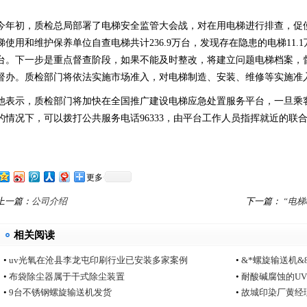
今年初，质检总局部署了电梯安全监管大会战，对在用电梯进行排查，促
梯使用和维护保养单位自查电梯共计236.9万台，发现存在隐患的电梯11.
台。下一步是重点督查阶段，如果不能及时整改，将建立问题电梯档案，
督办。质检部门将依法实施市场准入，对电梯制造、安装、维修等实施准
他表示，质检部门将加快在全国推广建设电梯应急处置服务平台，一旦乘
的情况下，可以拨打公共服务电话96333，由平台工作人员指挥就近的联
更多
上一篇：
公司介绍
下一篇：
“电
相关阅读
•
uv光氧在沧县李龙屯印刷行业已安装多家案例
•
&*螺旋输送机
•
布袋除尘器属于干式除尘装置
•
耐酸碱腐蚀的U
•
9台不锈钢螺旋输送机发货
•
故城印染厂黄经