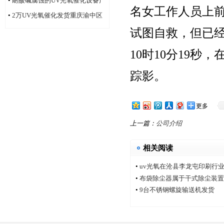
•
耐酸碱腐蚀的UV光氧催化设备产
名女工作人员上
品
•
2万UV光氧催化发货重庆渝中区
试图自救，但已
10时10分19
踪影。
更多
上一篇：
公司介绍
相关阅读
•
uv光氧在沧县李龙屯印刷行
•
布袋除尘器属于干式除尘装置
•
9台不锈钢螺旋输送机发货