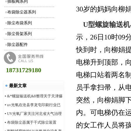
插板阀系列
30岁的妈妈向柳
布袋除尘器系列
U型螺旋输送机
除尘布袋系列
除尘骨架系列
示，26日10时
除尘器配件
快到时，向柳娟提
电梯升到顶部，
18731729180
电梯口站着两名
最新文章
员手拿扫帚，从
•
&*螺旋输送机&8整理关于天津爆
突然，向柳娟脚
炸事件合理的评价
•
uv光氧在沧县李龙屯印刷行业已
内。可电梯仍在
安装多家案例
•
UV光氧厂家关注河北省大气治理
改善状况
•
布袋除尘器属于干式除尘装置
的女工作人员将