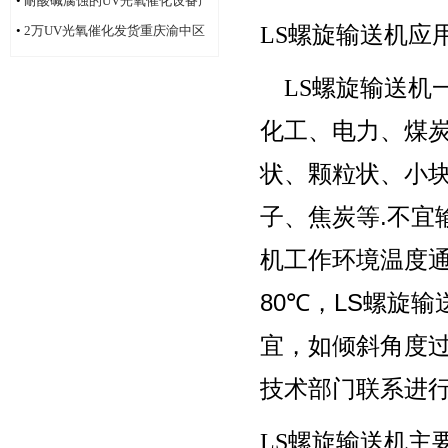
•
耐酸碱腐蚀的UV光氧催化设备产
LS
螺旋输送机应
品
•
2万UV光氧催化发货重庆渝中区
LS
螺旋输送机
化工、电力、煤
状、颗粒状、小
子、焦炭等
.
不宜
机工作环境温度
80
℃，
LS
螺旋输
宜，如倾斜角度
技术部门联系进
LS
螺旋输送机主